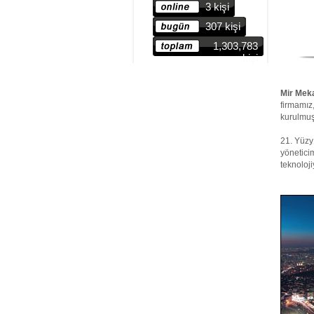
TAMAMLANMIŞTIR
3 kişi
MERKEZ OFİS ADRESİMİZ
307 kişi
DEĞİŞMİŞTİR
1,303,783
SEBA OFİS ŞANTİYEMİZ
kişi
TAMAMLANMIŞTIR
İKİTELLİ ŞEHİR HASTANESİ
PROJEMİZ...
Mir Mek
firmamız
SANCAKTEPE SAHRA
kurulmuş
HASTANESİ ŞANTİYEMİZ...
VAKIFBANK GENEL MÜDÜRLÜK
21. Yüzyı
BİNASI İSTANBUL...
yöneticim
teknoloj
TOSYALI HOLDİNG
İSKENDERUN YÖNETİM
BİNASI...
GREEN PARK OTEL PROJESİ
TAMAMLANMIŞTIR.
KUZU GRUP JUMEİRAH OTEL
PROJEMİZ...
MEDİCAL PARK HASTANE
PROJESİ TAMAMLANMIŞTIR.
BAŞAKŞEHİR GÜMÜŞDA
FABRİKASI PROJEMİZ...