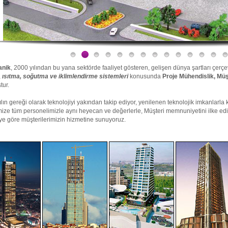
anik
, 2000 yılından bu yana sektörde faaliyet gösteren, gelişen dünya şartları çer
,
ısıtma, soğutma ve iklimlendirme sistemleri
konusunda
Proje Mühendislik, Müş
tur.
lın gereği olarak teknolojiyi yakından takip ediyor, yenilenen teknolojik imkanlarla k
ize tüm personelimizle aynı heyecan ve değerlerle, Müşteri memnuniyetini ilke edinm
iye göre müşterilerimizin hizmetine sunuyoruz.