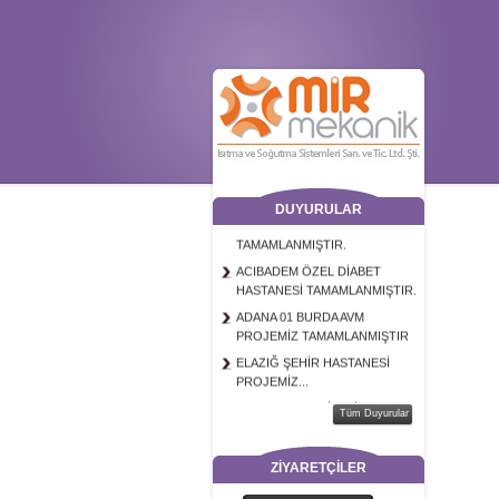
DUYURULAR
İZMİR EGE PERLA PROJESİ
TAMAMLANMIŞTIR.
ACIBADEM ÖZEL DİABET
HASTANESİ TAMAMLANMIŞTIR.
ADANA 01 BURDA AVM
PROJEMİZ TAMAMLANMIŞTIR
ELAZIĞ ŞEHİR HASTANESİ
PROJEMİZ...
SKYLAND ŞANTİYESİ
PROJEMİZ TAMAMLANMIŞTIR.
Tüm Duyurular
SEBA OFİS ŞANTİYEMİZ
TAMAMLANMIŞTIR
ZİYARETÇİLER
İZMİR EGE AVM PROJEMİZ