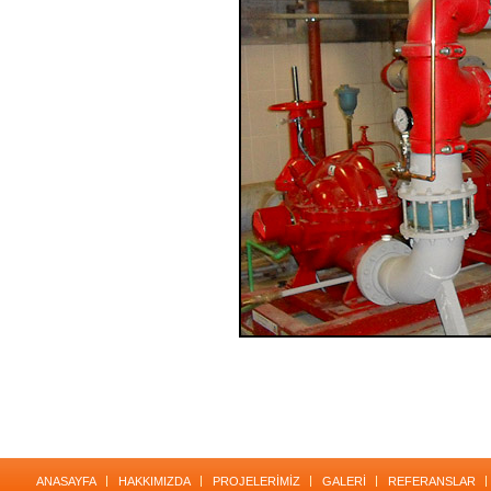
ANASAYFA
HAKKIMIZDA
PROJELERİMİZ
GALERİ
REFERANSLAR