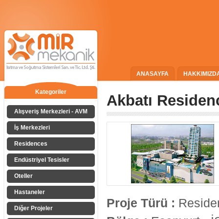
ANASAYFA
HAKKIMIZD
Kategoriler
Akbatı Residen
Alışveriş Merkezleri - AVM
İş Merkezleri
Residences
Endüstriyel Tesisler
Oteller
Hastaneler
Proje Türü :
Reside
Diğer Projeler