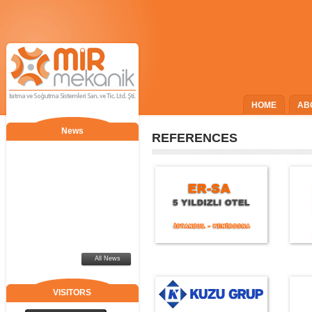
HOME
AB
News
REFERENCES
All News
VISITORS