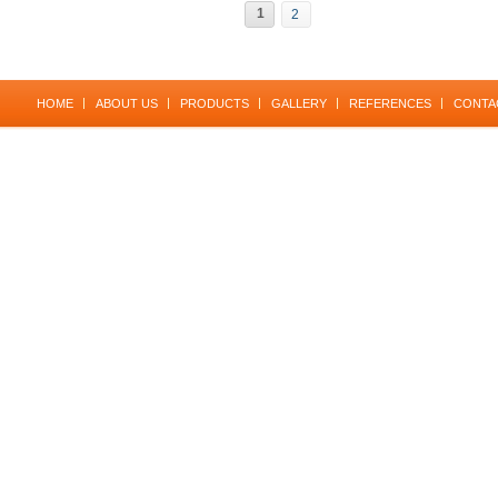
1
2
HOME
ABOUT US
PRODUCTS
GALLERY
REFERENCES
CONTA