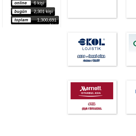
6 kişi
2,301 kişi
1,300,691
kişi